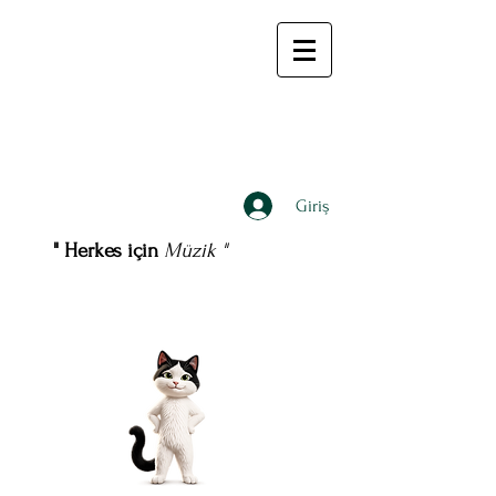
Giriş
" Herkes için
Müzik "