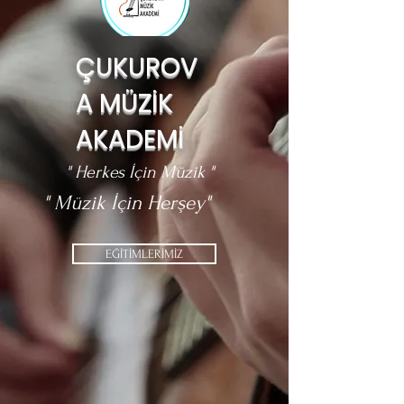
ÇUKUROV
A MÜZİK
AKADEMİ
" Herkes İçin Müzik "
" Müzik İçin Herşey"
EĞİTİMLERİMİZ