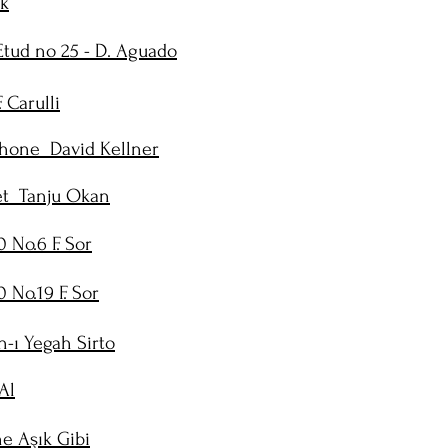
ık
Etud no 25 - D. Aguado
. Carulli
hone David Kellner
et Tanju Okan
 No.6 F. Sor
 No.19 F. Sor
n-ı Yegah Sirto
Al
e Aşık Gibi