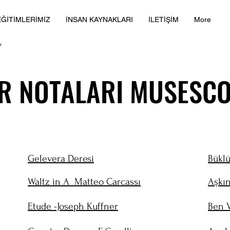
EĞİTİMLERİMİZ
İNSAN KAYNAKLARI
İLETİŞİM
More
AR NOTALARI MUSESC
AR NOTALARI MUSESC
Gelevera Deresi
Bükl
Waltz in A Matteo Carcassı
Aşkı
Etude -Joseph Kuffner
Ben 