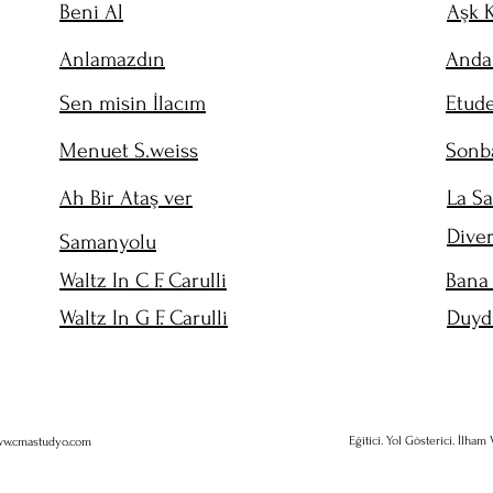
Beni Al
Aşk K
Anlamazdın
Andan
Sen misin İlacım
Etude
Menuet S.weiss
Sonba
Ah Bir Ataş ver
La Sa
Dive
Samanyolu
Waltz In C F. Carulli
Bana 
Waltz In G F. Carulli
Duyd
Eğitici. Yol Gösterici. İlham V
w.cmastudyo.com