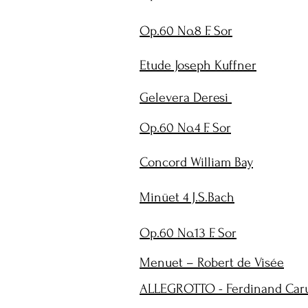
Op.60 No.8 F. Sor
Etude Joseph Kuffner
Gelevera Deresi
Op.60 No.4 F. Sor
Concord William Bay
Minüet 4 J.S.Bach
Op.60 No.13 F. Sor
Menuet – Robert de Visée
ALLEGROTTO - Ferdinand Caru