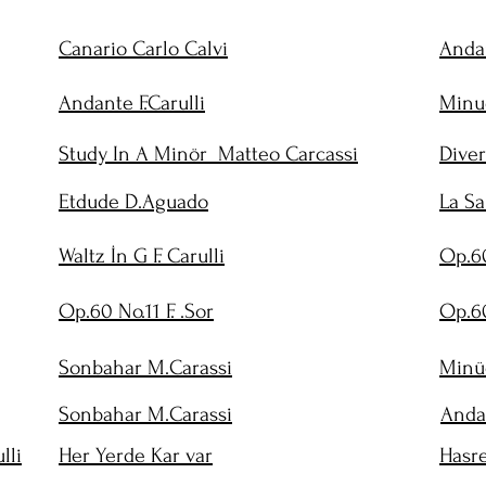
Canario Carlo Calvi
Anda
Andante F.Carulli
Minu
Study In A Minör Matteo Carcassi
Dive
Etdude D.Aguado
La Sa
Waltz İn G F. Carulli
Op.60
Op.60 No.11 F. .Sor
Op.60
Sonbahar M.Carassi
Minüe
Sonbahar M.Carassi
Anda
lli
Her Yerde Kar var
Hasr