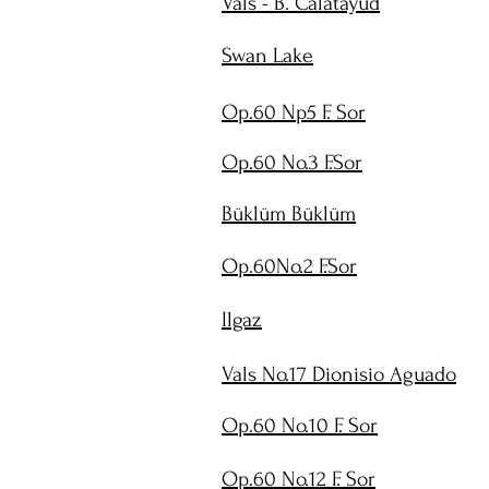
Vals - B. Calatayud
Swan Lake
Op.60 Np5 F. Sor
Op.60 No.3 F.Sor
Büklüm Büklüm
Op.60No.2 F.Sor
Ilgaz
Vals No.17 Dionisio Aguado
Op.60 No.10 F. Sor
Op.60 No.12 F. Sor