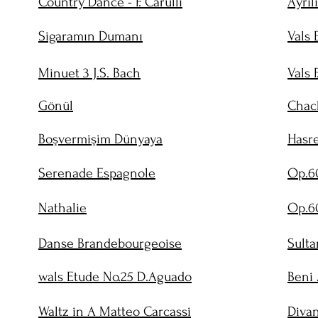
Country Dance - F. Carulli
Ayrıl
Sigaramın Dumanı
Vals 
Minuet 3 J.S. Bach
Vals F
Gönül
Chac
Boşvermişim Dünyaya
Hasr
Serenade Espagnole
Op.60
Nathalie
Op.60
Danse Brandebourgeoise
Sulta
wals Etude No.25 D.Aguado
Beni 
Waltz in A Matteo Carcassi
Divan