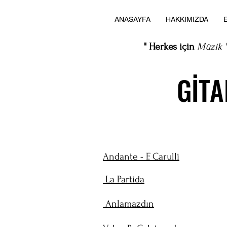
ANASAYFA
HAKKIMIZDA
" Herkes için
Müzik "
GIT
GIT
Andante - F. Carulli
La Partida
Anlamazdın