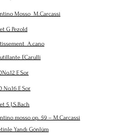
ntino Mosso M.Carcassi
et G Pezold
rtissement A.cano
utillante F.Carulli
No.12 F. Sor
 No.16 F. Sor
t 5 J.S.Bach
ntino mosso op. 59 – M.Carcassi
etinle Yandı Gönlüm