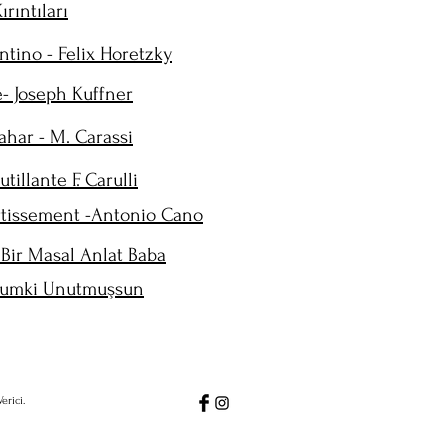
ırıntıları
tino - Felix Horetzky
- Joseph Kuffner
har - M. Carassi
utillante F. Carulli
rtissement -Antonio Cano
Bir Masal Anlat Baba
umki Unutmuşsun
erici.