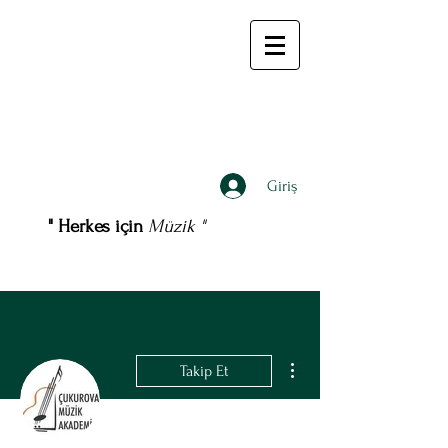
Giriş
" Herkes için
Müzik "
Diğer Eylemler
Takip Et
Admin