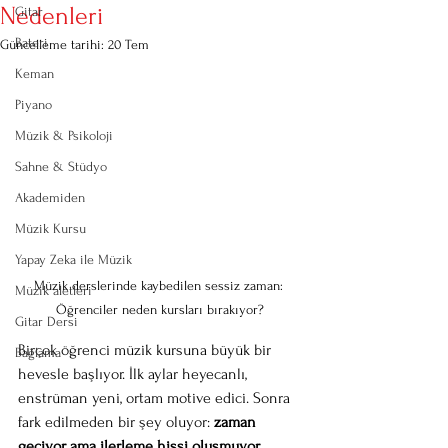
Nedenleri
Gitar
Bateri
Güncelleme tarihi:
20 Tem
Keman
Piyano
Müzik & Psikoloji
Sahne & Stüdyo
Akademiden
Müzik Kursu
Yapay Zeka ile Müzik
Müzik derslerinde kaybedilen sessiz zaman: 
Müzik aletleri
Öğrenciler neden kursları bırakıyor?
Gitar Dersi
Birçok öğrenci müzik kursuna büyük bir 
Bağlama
hevesle başlıyor. İlk aylar heyecanlı, 
enstrüman yeni, ortam motive edici. Sonra 
fark edilmeden bir şey oluyor: 
zaman 
geçiyor ama ilerleme hissi oluşmuyor
. 