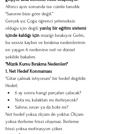
Altıncı ayın sonunda ise cümle tanıdık:
“Sanırım bize göre değil.”
Gerçek şu: Çoğu öğrenci yeteneksiz 
olduğu için değil, 
yanlış bir eğitim sistemi 
içinde kaldığı için
 müziği bırakıyor. Gelin, 
bu sessiz kaybın ve bırakma nedenlerinin 
en yaygın 6 nedenine net ve dürüst 
şekilde bakalım.
"Müzik Kursu Bırakma Nedenleri"
1. Net Hedef Konmaması
“Gitar çalmak istiyorum” bir hedef değildir.
Hedef;
6 ay sonra hangi parçaları çalacak?
Nota mı, kulaktan mı ilerleyecek?
Sahne, sınav ya da hobi mi?
Net hedef yoksa ölçüm de yoktur. Ölçüm 
yoksa ilerleme hissi oluşmaz. İlerleme 
hissi yoksa motivasyon çöker.