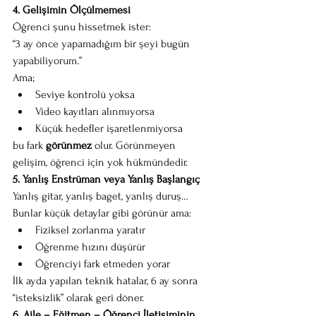
4. Gelişimin Ölçülmemesi
Öğrenci şunu hissetmek ister:
“3 ay önce yapamadığım bir şeyi bugün 
yapabiliyorum.”
Ama;
Seviye kontrolü yoksa
Video kayıtları alınmıyorsa
Küçük hedefler işaretlenmiyorsa
bu fark 
görünmez
 olur. Görünmeyen 
gelişim, öğrenci için yok hükmündedir.
5. Yanlış Enstrüman veya Yanlış Başlangıç
Yanlış gitar, yanlış baget, yanlış duruş…
Bunlar küçük detaylar gibi görünür ama:
Fiziksel zorlanma yaratır
Öğrenme hızını düşürür
Öğrenciyi fark etmeden yorar
İlk ayda yapılan teknik hatalar, 6 ay sonra 
“isteksizlik” olarak geri döner.
6. Aile – Eğitmen – Öğrenci İletişiminin 