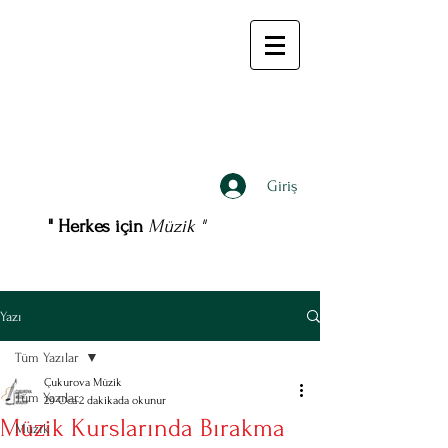
Giriş
" Herkes için
Müzik "
Yazı
Tüm Yazılar
Çukurova Müzik
Tüm Yazılar
29 Oca
2 dakikada okunur
Müzik Kurslarında Bırakma
Müzik