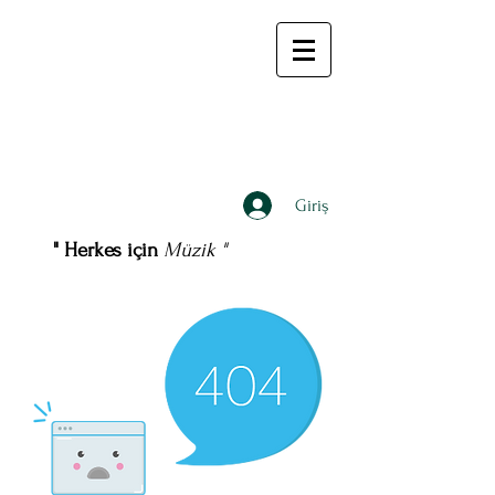
Giriş
" Herkes için
Müzik "