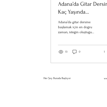
Adana’da Gitar Dersi
Kaç Yaşında
Başlanmalı?
Adana’da gitar dersine
başlamak için en doğru
zaman, isteğin oluştuğu
zamandır. Yaş fark
etmeksizin, doğru eğitmen
ve doğru programla gitar
öğrenmek herkes için
13
0
1
mümkündür. Çukurova
Müzik Akademi olarak,
çocuklar ve yetişkinler için
gitar eğitimini bireysel
gelişime göre planlıyoruz.
Her Şey Burada Başlıyor
ww