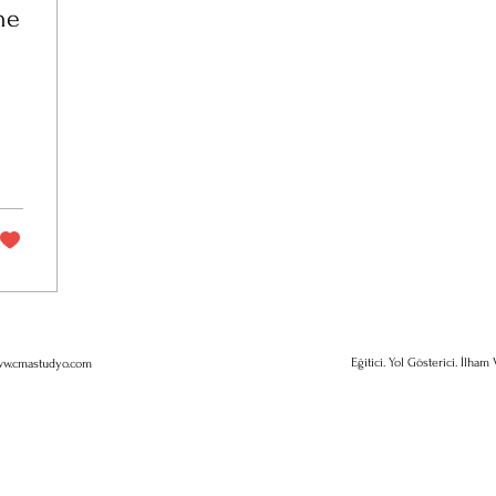
ne
Eğitici. Yol Gösterici. İlham V
w.cmastudyo.com