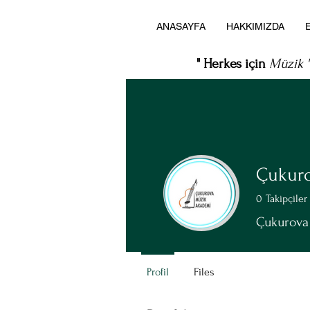
ANASAYFA
HAKKIMIZDA
" Herkes için
Müzik "
Çukuro
0
Takipçiler
Çukurova
Profil
Files