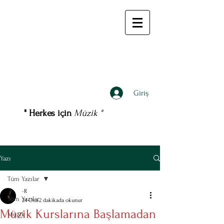
Giriş
" Herkes için
Müzik "
Yazı
Tüm Yazılar
-R
Tüm Yazılar
24 Oca
2 dakikada okunur
Müzik Kurslarına Başlamadan
Müzik