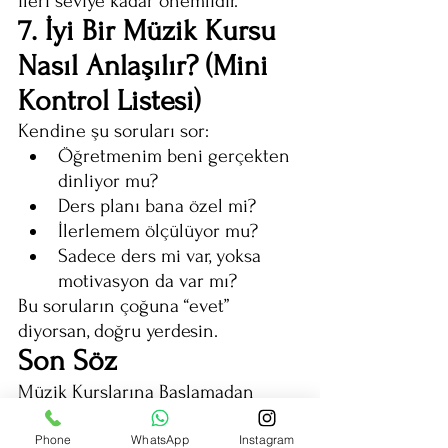
ileri seviye kadar önemlidir.
7. İyi Bir Müzik Kursu 
Nasıl Anlaşılır? (Mini 
Kontrol Listesi)
Kendine şu soruları sor:
Öğretmenim beni gerçekten 
dinliyor mu?
Ders planı bana özel mi?
İlerlemem ölçülüyor mu?
Sadece ders mi var, yoksa 
motivasyon da var mı?
Bu soruların çoğuna “evet” 
diyorsan, doğru yerdesin.
Son Söz
Müzik Kurslarına Başlamadan 
önce bunları dikkate alın .Müzik 
bir heves değil, doğru 
Phone
WhatsApp
Instagram