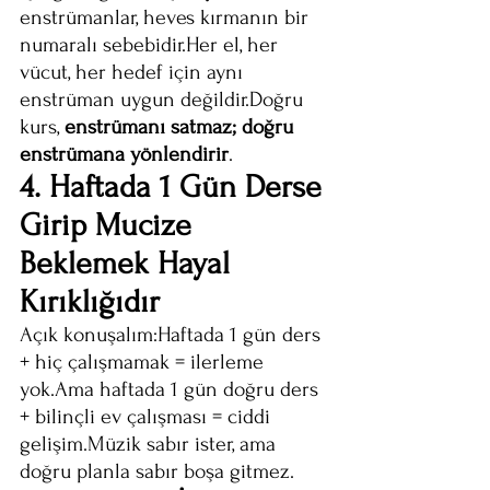
enstrümanlar, heves kırmanın bir 
numaralı sebebidir.Her el, her 
vücut, her hedef için aynı 
enstrüman uygun değildir.Doğru 
kurs, 
enstrümanı satmaz; doğru 
enstrümana yönlendirir
.
4. Haftada 1 Gün Derse 
Girip Mucize 
Beklemek Hayal 
Kırıklığıdır
Açık konuşalım:Haftada 1 gün ders 
+ hiç çalışmamak = ilerleme 
yok.Ama haftada 1 gün doğru ders 
+ bilinçli ev çalışması = ciddi 
gelişim.Müzik sabır ister, ama 
doğru planla sabır boşa gitmez.