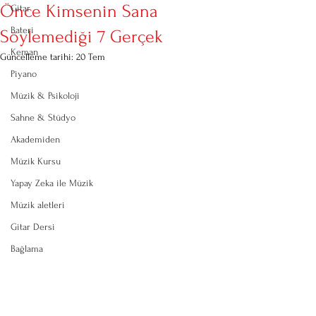
Önce Kimsenin Sana
Gitar
Bateri
Söylemediği 7 Gerçek
Keman
Güncelleme tarihi:
20 Tem
Piyano
Müzik & Psikoloji
Sahne & Stüdyo
Akademiden
Müzik Kursu
Yapay Zeka ile Müzik
Müzik aletleri
Gitar Dersi
Bağlama