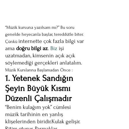
“Müzik kursuna yazılsam mı?” Bu soru 
genelde heyecanla başlar, tereddütle biter. 
internette çok fazla bilgi var 
Çünkü 
ama 
doğru bilgi az
. Biz
 işi 
uzatmadan, kimsenin açık açık 
söylemediği gerçekleri anlatalım. 
Müzik Kurslarına Başlamadan Önce :
1. Yetenek Sandığın 
Şeyin Büyük Kısmı 
Düzenli Çalışmadır
“Benim kulağım yok” cümlesi 
müzik tarihinin en yanlış 
klişelerinden biridir.Kulak gelişir. 
Ritim oturur. Parmaklar 