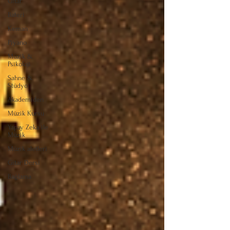
Gitar
Bateri
Keman
Piyano
Müzik &
Psikoloji
Sahne &
Stüdyo
Akademiden
Müzik Kursu
Yapay Zeka ile
Müzik
Müzik aletleri
Gitar Dersi
Bağlama